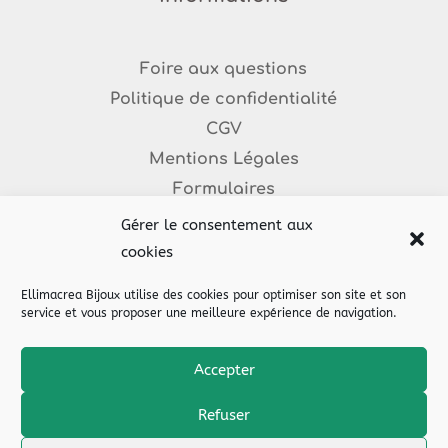
Foire aux questions
Politique de confidentialité
CGV
Mentions Légales
Formulaires
Politique de cookies (EU)
Gérer le consentement aux
Nos Partenaires
cookies
Ellimacrea Bijoux utilise des cookies pour optimiser son site et son
service et vous proposer une meilleure expérience de navigation.
Accepter
© 2022 Ellimacrea. Tous droits réservés.
Mentions légales
Refuser